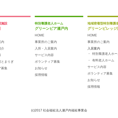
援施設
特別養護老人ホーム
地域密着型特別養護
園
グリーンピア瀬戸内
グリーンビレッジ
HOME
HOME
案内
事業所のご案内
事業所のご案内
紹介
入所・入居案内
入居案内
特別養護老人ホー
容
サービス内容
有料老人ホーム
房とまりぎ
ボランティア募集
サービス内容
ア募集
お知らせ
ボランティア募集
採用情報
お知らせ
採用情報
(c)2017 社会福祉法人瀬戸内福祉事業会