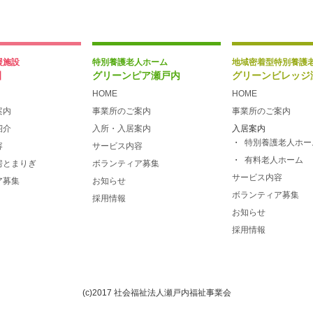
援施設
特別養護老人ホーム
地域密着型特別養護
園
グリーンピア瀬戸内
グリーンビレッジ
HOME
HOME
案内
事業所のご案内
事業所のご案内
紹介
入所・入居案内
入居案内
特別養護老人ホー
容
サービス内容
有料老人ホーム
房とまりぎ
ボランティア募集
サービス内容
ア募集
お知らせ
ボランティア募集
採用情報
お知らせ
採用情報
(c)2017 社会福祉法人瀬戸内福祉事業会