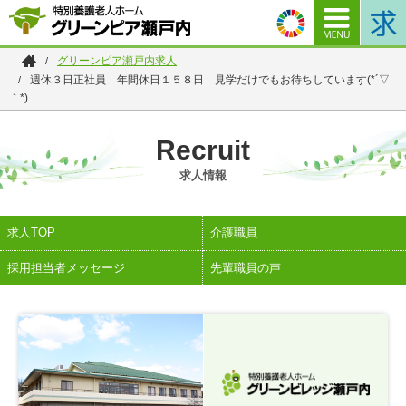
グリーンピア瀬戸内求人
特別
週休３日正社員 年間休日１５８日 見学だけでもお待ちしています(*´▽
養護
｀*)
老人
ホー
Recruit
ム
グリ
求人情報
ーン
ピア
瀬戸
求人TOP
介護職員
内
採用担当者メッセージ
先輩職員の声