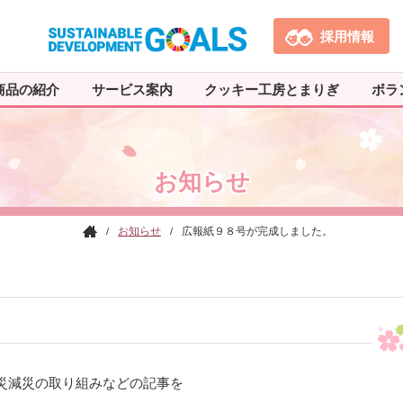
採用情報
商品の紹介
サービス案内
クッキー工房とまりぎ
ボラ
お知らせ
お知らせ
広報紙９８号が完成しました。
障が
い者
支援
施
設
瀬戸
内学
園
災減災の取り組みなどの記事を