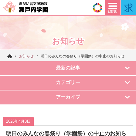
お知らせ
お知らせ
明日のみんなの春祭り（学園祭）の中止のお知らせ
障が
い者
最新の記事
支援
施
カテゴリー
設
瀬戸
アーカイブ
内学
園
2026年4月3日
明日のみんなの春祭り（学園祭）の中止のお知ら